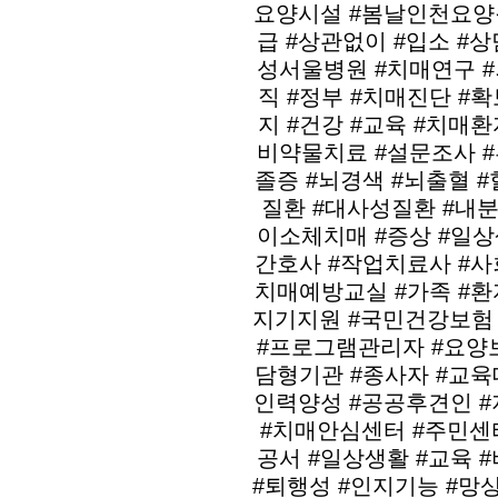
요양시설 #봄날인천요양원
급 #상관없이 #입소 #
성서울병원 #치매연구 #
직 #정부 #치매진단 #확
지 #건강 #교육 #치매환
비약물치료 #설문조사 #
졸증 #뇌경색 #뇌출혈 
질환 #대사성질환 #내분
이소체치매 #증상 #일상
간호사 #작업치료사 #사
치매예방교실 #가족 #환
지기지원 #국민건강보험 
#프로그램관리자 #요양
담형기관 #종사자 #교육
인력양성 #공공후견인 #
#치매안심센터 #주민센터
공서 #일상생활 #교육 
#퇴행성 #인지기능 #망상