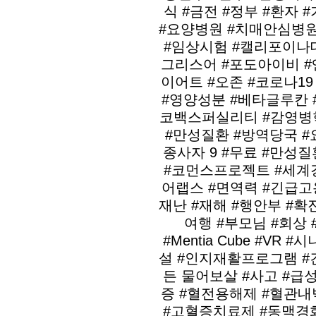
식 #금전 #정부 #환자 
#요양병원 #치매안심병원 
#임상시험 #캘리포이나대
그리스어 #포도아이비 #
이어트 #오존 #코로나1
#영양성분 #베타글루칸 
코백스퍼실리티 #감영병
#만성질환 #방역당국 #
종사자 9 #무료 #만성
#코먼스프로젝트 #세계경
어랩스 #면역력 #긴급고
재난 #재해 #행안부 #확진
여행 #부모님 #회상 
#Mentia Cube #V
설 #인지재활프로그램 #건
든 물어보살 #사고 #급성
증 #혈전용해제 #혈관내
#고혈증치료제 #동맥경