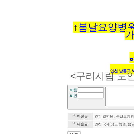
↑봄날요양병원
가
호
인천 남동구 
<구리시립 노
이름
비번
이전글
인천 길병원 , 봄날요양
다음글
인천 국제 성모 병원, 