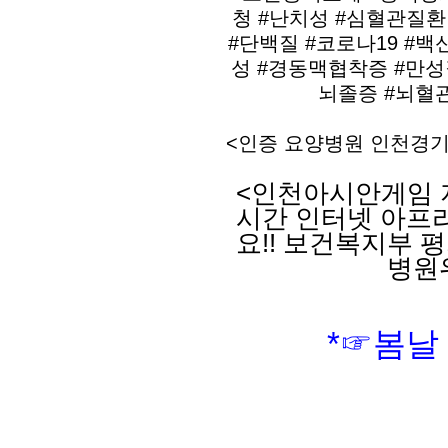
청 #난치성 #심혈관질환 
#단백질 #코로나19 #백
성 #경동맥협착증 #만성
뇌졸증 #뇌혈관
<
인증 요양병원 인천경
<인천아시안게임 
시간 인터넷 아프
요!! 보건복지부
병원
*☞봄날