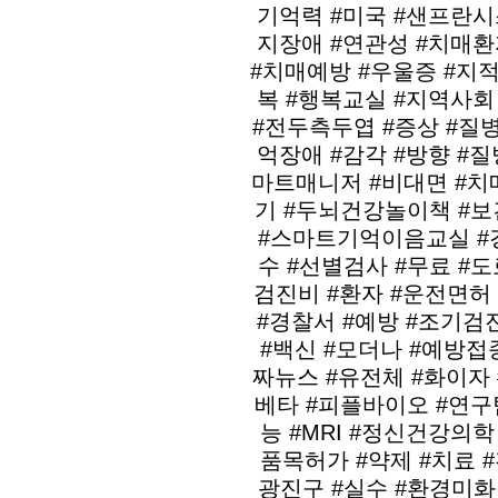
기억력 #미국 #샌프란시
지장애 #연관성 #치매환
#치매예방 #우울증 #지적
복 #행복교실 #지역사회
#전두측두엽 #증상 #질병
억장애 #감각 #방향 #
마트매니저 #비대면 #
기 #두뇌건강놀이책 #보
#스마트기억이음교실 #경
수 #선별검사 #무료 #도
검진비 #환자 #운전면허
#경찰서 #예방 #조기검
#백신 #모더나 #예방접
짜뉴스 #유전체 #화이자 
베타 #피플바이오 #연구
능 #MRI #정신건강의학
품목허가 #약제 #치료 #
광진구 #실수 #환경미화원